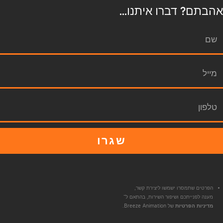
אהבתם? דברו איתנו...
שגרו
הפרטים שתמסרו ישמשו ליצירת קשר,
מענה לפנייתכם ושיפור השירות, בהתאם ל־
מדיניות הפרטיות
של Breeze Animation.