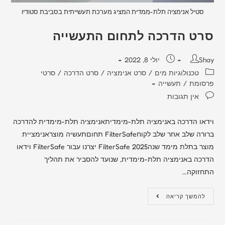
סטיל אנימציה תלת-ממדית המציג מערכת תעשייתית בסביבת סטודיו
סרט הדרכה לתחום התעשייה
Shay
יולי 8, 2022
טכנולוגיות מים
/
סרט אנימציה
/
סרט הדרכה
/
סרטי
פרסומת
/
תעשייה
אין תגובות
וידאו הדרכה באנימציה תלת-מימדיתאנימציה תלת-מימדית להדרכה
ברורה שלב אחר שלב לקוחFilterSafe תחוםתעשיה מוצראנימציית
מוצר בתלת מימד שנה2025 FilterSafe יצרנו עבור FilterSafe וידאו
הדרכה באנימציה תלת-מימדית, שנועד להסביר את תהליך
התחזוקה…
להמשך קריאה