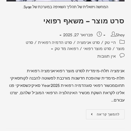
המחשה ויזואלית של תהליך השאיפה במערכת של Syqe.
סרט מוצר – משאף רפואי​
Shay
פברואר 27, 2025
היי טק
/
סרט אנימציה
/
סרט הדמיה רפואית
/
סרט
מוצר
/
סרט מוצר רפואי
/
רפואה מד טק
אין תגובות
אנימציה תלת-מימדית לסרט מוצר רפואיאנימציה רפואית
תלת-מימדית שהופכת חדשנות מורכבת לפשוטה להבנה לקוחסאיקי
תחוםמכשור רפואי סוגהדמיה רפואית Year2025 סאיקיכשסאיקי פנו
אלינו לקראת השקת מכשיר האינהלציה הרפואי המוביל שלהם, יצרנו
עבורם…
להמשך קריאה