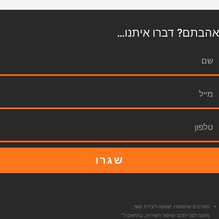
אהבתם? דברו איתנו...
שגרו
הפרטים שתמסרו ישמשו ליצירת קשר,
מענה לפנייתכם ושיפור השירות, בהתאם ל־