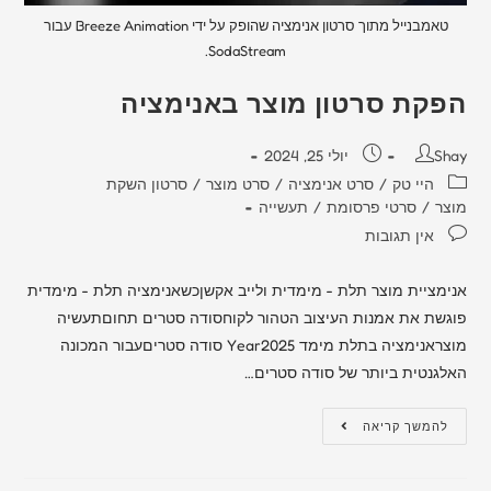
טאמבנייל מתוך סרטון אנימציה שהופק על ידי Breeze Animation עבור
SodaStream.
הפקת סרטון מוצר באנימציה
Shay
יולי 25, 2024
היי טק
/
סרט אנימציה
/
סרט מוצר
/
סרטון השקת
מוצר
/
סרטי פרסומת
/
תעשייה
אין תגובות
אנימציית מוצר תלת - מימדית ולייב אקשןכשאנימציה תלת - מימדית
פוגשת את אמנות העיצוב הטהור לקוחסודה סטרים תחוםתעשיה
מוצראנימציה בתלת מימד Year2025 סודה סטריםעבור המכונה
האלגנטית ביותר של סודה סטרים…
להמשך קריאה