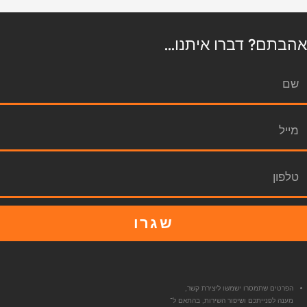
אהבתם? דברו איתנו...
שגרו
הפרטים שתמסרו ישמשו ליצירת קשר,
מענה לפנייתכם ושיפור השירות, בהתאם ל־