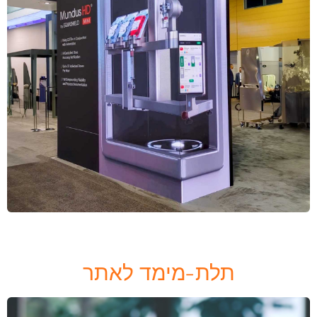
תלת-מימד לאתר