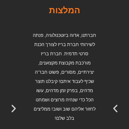
המלצות
חברתנו, אדוה ביוטכנולוגיה, פנתה
הגעתי לב
לשירותי חברת בריז לצורך הכנת
מקולגה לש
סרטי תדמית. חברת בריז
שתוכל לעש
מורכבת מקבוצת מקצוענים,
ברובו הג
יצירתיים, מסורים, פשוט חבר'ה
מימד. מדו
שכיף לעבוד איתם! קיבלנו תוצר
שדורש ה
מדהים, בפרק זמן מדהים, עשו
גבוהה. ברי
הכל כדי שנהיה מרוצים ושמחנו
אנימציה בר
לחזור אליהם שוב ושוב! ממליצים
פשרות ובסב
בלב שלם!
לעבוד עם
ובנוסף שי