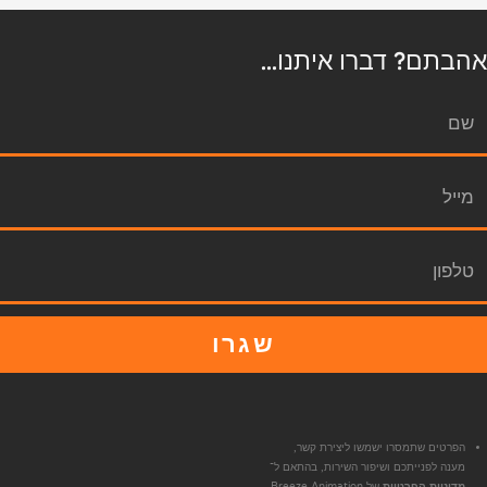
אהבתם? דברו איתנו...
שגרו
הפרטים שתמסרו ישמשו ליצירת קשר,
מענה לפנייתכם ושיפור השירות, בהתאם ל־