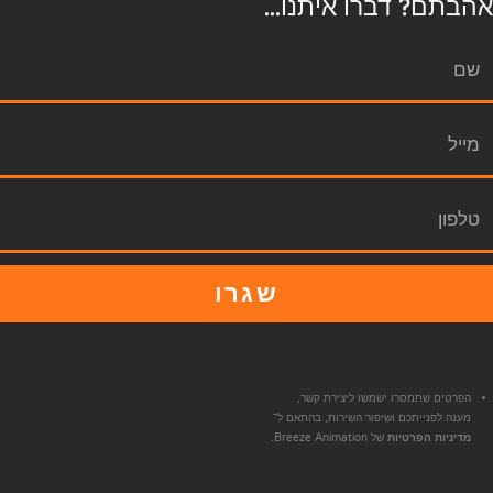
אהבתם? דברו איתנו...
שגרו
הפרטים שתמסרו ישמשו ליצירת קשר,
מענה לפנייתכם ושיפור השירות, בהתאם ל־
מדיניות הפרטיות
של Breeze Animation.