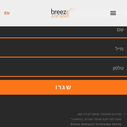
אהבתם? דברו איתנו...
שגרו
הפרטים שתמסרו ישמשו ליצירת קשר,
מענה לפנייתכם ושיפור השירות, בהתאם ל־
מדיניות הפרטיות
של Breeze Animation.