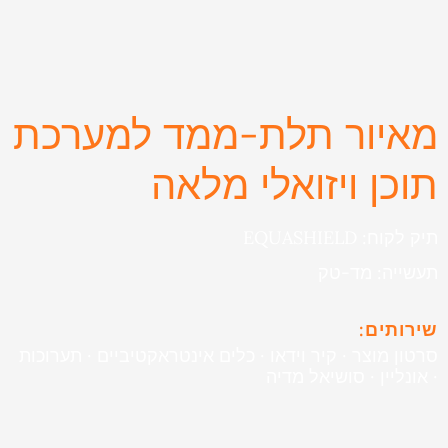
מאיור תלת-ממד למערכת
תוכן ויזואלי מלאה
תיק לקוח: EQUASHIELD
תעשייה: מד-טק
שירותים:
סרטון מוצר · קיר וידאו · כלים אינטראקטיביים · תערוכות
· אונליין · סושיאל מדיה