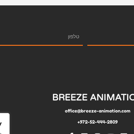
BREEZE ANIMATI
office@breeze-animation.com
972-52-444-2809+
y
e