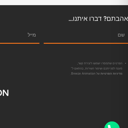
אהבתם? דברו איתנו...
הפרטים שתמסרו ישמשו ליצירת קשר,
מענה לפנייתכם ושיפור השירות, בהתאם ל־
מדיניות הפרטיות
של Breeze Animation.
ON