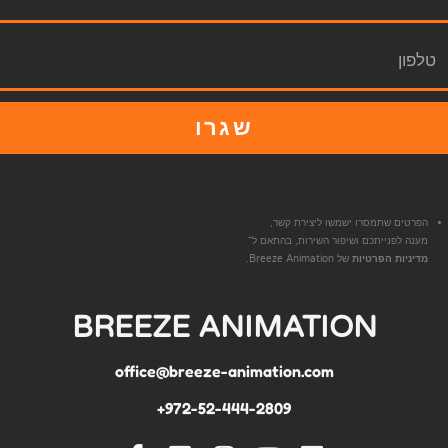
שגרו
הפרטים שתמסרו ישמשו ליצירת קשר,
מענה לפנייתכם ושיפור השירות, בהתאם ל־
מדיניות הפרטיות
של Breeze Animation.
BREEZE ANIMATION
office@breeze-animation.com
972-52-444-2809+