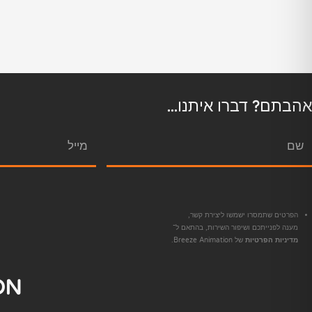
אהבתם? דברו איתנו...
הפרטים שתמסרו ישמשו ליצירת קשר,
מענה לפנייתכם ושיפור השירות, בהתאם ל־
מדיניות הפרטיות
של Breeze Animation.
ON