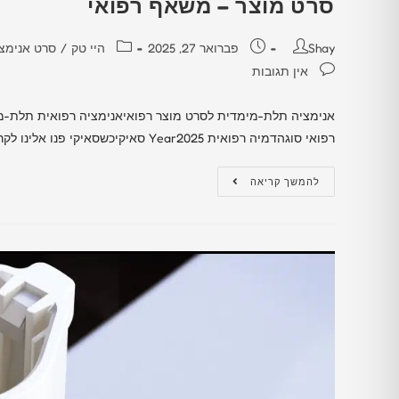
סרט מוצר – משאף רפואי​
Shay
פברואר 27, 2025
היי טק
/
סרט אנימצ
אין תגובות
אנימציה תלת-מימדית לסרט מוצר רפואיאנימציה רפואית תלת-
רפואי סוגהדמיה רפואית Year2025 סאיקיכשסאיקי פנו אלינו לקראת השקת מכשיר האינהלציה הרפואי המוביל שלהם, יצרנו עבורם…
להמשך קריאה