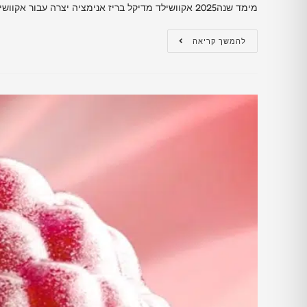
מימד שנה2025 אקוושילד מדיקל בריז אנימציה יצרה עבור אקוושילד אנימציית מוצר תלת-מימד סינמטית שנבנתה על בסיס…
להמשך קריאה