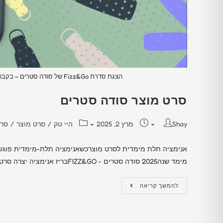
הצגת סדרת Fizz&Go של סודה סטרים – בקבוקי מתכת יוקרתיים במבחר צבעים מתוך סרט מוצר תלת־ממדי
סרט מוצר סודה סטרים
Shay
מרץ 2, 2025
היי טק
/
סרט מוצר
/
סרט
אנימציה תלת מימדית לסרט מוצרכשאנימציה תלת-מימדית פוגש
מימד שנה2025 סודה סטרים - FIZZ&GOבריז אנימציה יצרה סרטון פרסומי של סודה סטרים עבור המוצר…
להמשך קריאה