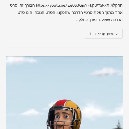
החקלאות/אגריטקhttps://youtu.be/Ee0SJGjqYFk הצורך זהו סרט
אחד מתוך הפקת סרטי הדרכה שהפקנו. הסרט הנוכחי הינו סרט
הדרכה שצולם ונערך כחלק…
להמשך קריאה