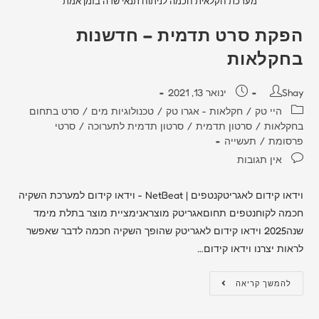
מערכת חקלאית חכמה לניתוח תנאי שדה בזמן אמת
הפקת סרט תדמית – חדשנות
בחקלאות
Shay
ינואר 13, 2021
היי טק
/
חקלאות - אגרו טק
/
טכנולוגיות מים
/
סרט בתחום
בחקלאות
/
סרטון תדמית
/
סרטון תדמית לתערוכה
/
סרטי
פרסומת
/
תעשייה
אין תגובות
וידאו קידום לאגריטקנטפים | NetBeat - וידאו קידום למערכת השקיה
חכמה לקוחנטפים תחוםאגריטק מוצראנימציית מוצר בתלת מימד
שנה2025 וידאו קידום לאגריטק שהופך השקיה חכמה לדבר שאפשר
לראות יצרנו וידאו קידום…
להמשך קריאה