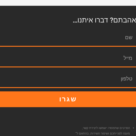
אהבתם? דברו איתנו...
שגרו
הפרטים שתמסרו ישמשו ליצירת קשר,
מענה לפנייתכם ושיפור השירות, בהתאם ל־